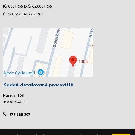
IČ: 00041955 DIČ: CZ00041955
ČSOB, účet 963421/0300
Kadaň detašované pracoviště
Husova 1308
430 01 Kadaň
773 822 307