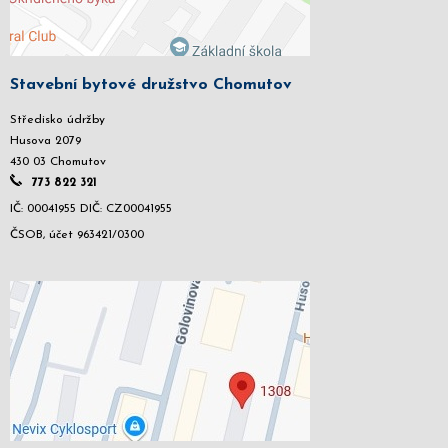
Stavební bytové družstvo Chomutov
Středisko údržby
Husova 2079
430 03 Chomutov
773 822 321
IČ: 00041955 DIČ: CZ00041955
ČSOB, účet 963421/0300